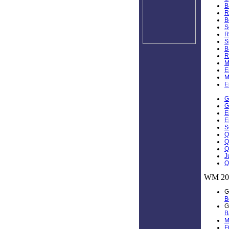
B
R
B
S
R
S
B
R
M
E
M
E
G
G
E
E
S
Q
Q
Q
J
Q
WM 20
G
B
G
B
M
F