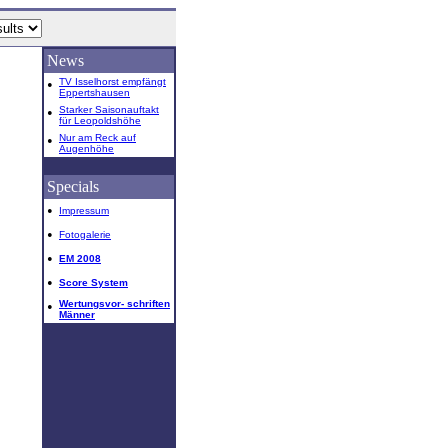
News
•
TV Isselhorst empfängt
Eppertshausen
•
Starker Saisonauftakt
für Leopoldshöhe
•
Nur am Reck auf
Augenhöhe
Specials
•
Impressum
•
Fotogalerie
•
EM 2008
•
Score System
•
Wertungsvor- schriften
Männer