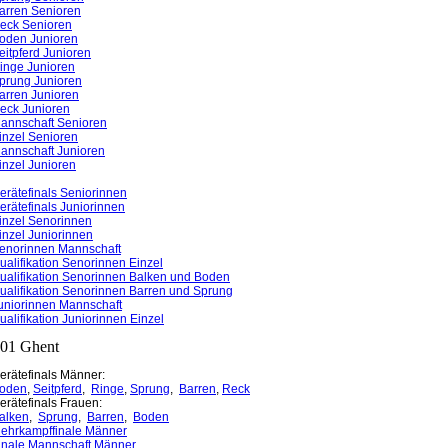
arren Senioren
eck Senioren
oden Junioren
eitpferd Junioren
inge Junioren
prung Junioren
arren Junioren
eck Junioren
annschaft Senioren
inzel Senioren
annschaft Junioren
inzel Junioren
erätefinals Seniorinnen
erätefinals Juniorinnen
inzel Senorinnen
inzel Juniorinnen
enorinnen Mannschaft
ualifikation Senorinnen Einzel
ualifikation Senorinnen Balken und Boden
ualifikation Senorinnen Barren und Sprung
uniorinnen Mannschaft
ualifikation Juniorinnen Einzel
01 Ghent
erätefinals Männer:
oden
,
Seitpferd
,
Ringe
,
Sprung
,
Barren
,
Reck
erätefinals Frauen:
alken
,
Sprung
,
Barren
,
Boden
ehrkampffinale Männer
inale Mannschaft Männer