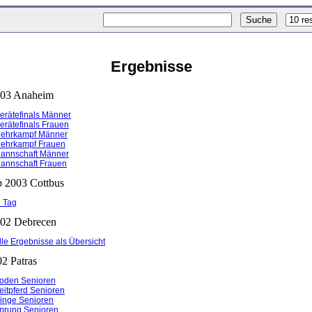
Ergebnisse
03 Anaheim
erätefinals Männer
erätefinals Frauen
ehrkampf Männer
ehrkampf Frauen
annschaft Männer
annschaft Frauen
p 2003 Cottbus
. Tag
2 Debrecen
lle Ergebnisse als Übersicht
2 Patras
oden Senioren
eitpferd Senioren
inge Senioren
prung Senioren