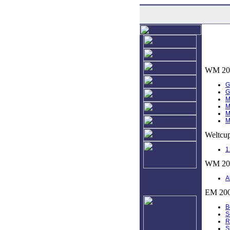
WM 20
G
G
M
M
M
M
Weltcu
1
WM 200
A
EM 200
B
S
R
S